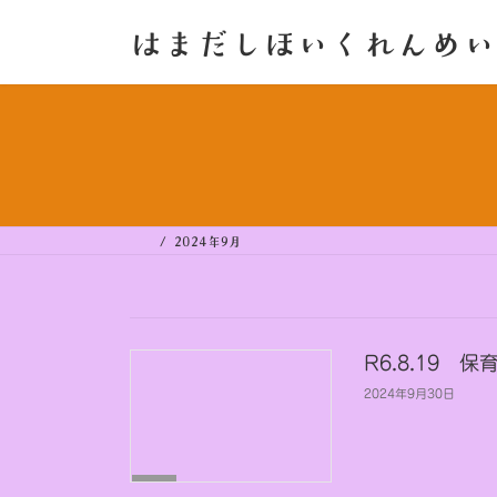
コ
ナ
ン
ビ
はまだしほいくれんめい
テ
ゲ
ン
ー
ツ
シ
へ
ョ
ス
ン
キ
に
ッ
移
プ
動
2024年9月
R6.8.19 
2024年9月30日
保