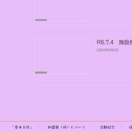
施
設
長
部
会
R6.7.4 施
2024年9月5日
施
設
長
部
会
投
稿
の
「基本方針」
加盟園（所）について
活動紹介
ペ