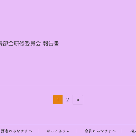
設長部会研修委員会 報告書
固
固
1
2
»
定
定
ペ
ペ
ー
ー
ジ
ジ
保護者のみなさまへ
ほっと子ラム
会員のみなさまへ
個