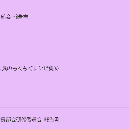
事務部会 報告書
人気のもぐもぐレシピ集⑥
施設長部会研修委員会 報告書