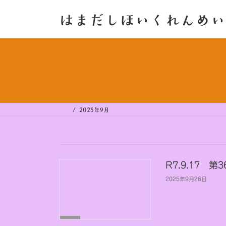
コ
ナ
ン
ビ
はまだしほいくれんめい
テ
ゲ
ン
ー
ツ
シ
へ
ョ
ス
ン
キ
に
ッ
移
プ
動
2025年9月
R7.9.17
2025年9月26日
未