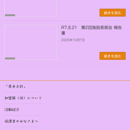
続きを読む
未
分
類
R7.8.21 第2回施設長部会 報告
書
2025年10月7日
続きを読む
未
分
類
「基本方針」
加盟園（所）について
活動紹介
保護者のみなさまへ