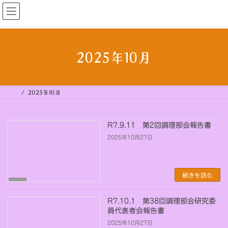
コ
ナ
ン
ビ
はまだしほいくれんめい
テ
ゲ
ン
ー
ツ
シ
へ
ョ
ス
ン
キ
に
2025年10月
ッ
移
プ
動
2025年10月
R7.9.11 第2回調理部会報告書
2025年10月27日
続きを読む
未
分
類
R7.10.1 第38回調理部会研究委
員代表者会報告書
2025年10月27日