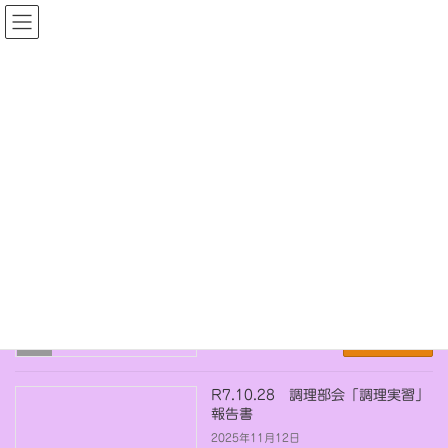
コ
ナ
ン
ビ
はまだしほいくれんめい
テ
ゲ
ン
ー
ツ
シ
へ
ョ
ス
ン
キ
に
2025年11月
ッ
移
プ
動
2025年11月
～ お知らせ ～『ほっと子ラム』
NEWページ開設！
2025年11月14日
続きを読む
未
分
類
R7.10.28 調理部会「調理実習」
報告書
2025年11月12日