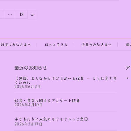
固
固
2
…
13
»
定
定
ペ
ペ
ー
ー
ジ
ジ
保護者のみなさまへ
ほっと子ラム
会員のみなさまへ
個
最近のお知らせ
ア
【連載】まんなかに子どもがいる保育 ー ともに育ち合
うために
2026年6月2日
給食・食育に関するアンケート結果
2026年4月10日
子どもたちに人気のもぐもぐレシピ集⑩
2026年3月17日