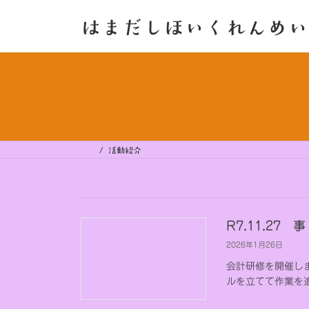
コ
ナ
ン
ビ
はまだしほいくれんめい
テ
ゲ
ン
ー
ツ
シ
へ
ョ
ス
ン
キ
に
ッ
移
プ
動
活動紹介
R7.11.27
2026年1月26日
会計研修を開催し
ルを立てて作業を