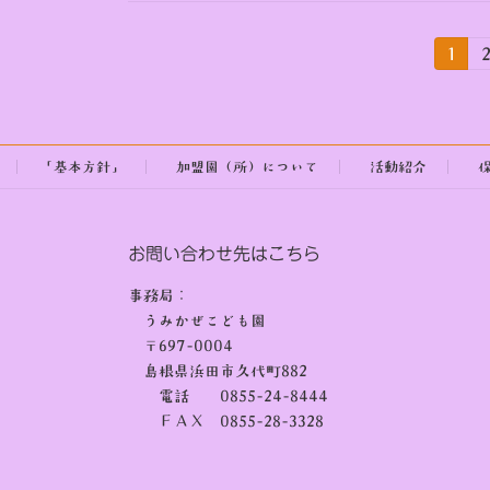
投
固
1
定
ペ
稿
ー
ジ
の
「基本方針」
加盟園（所）について
活動紹介
ペ
ー
お問い合わせ先はこちら
ジ
事務局：
送
うみかぜこども園
〒697-0004
り
島根県浜田市久代町882
電話 0855-24-8444
ＦＡＸ 0855-28-3328