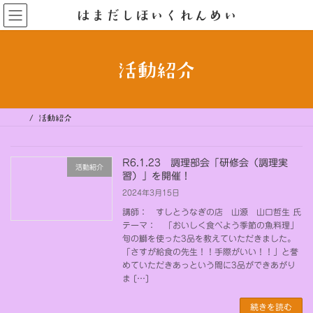
コ
ナ
はまだしほいくれんめい
ン
ビ
テ
ゲ
ン
ー
ツ
シ
へ
ョ
ス
ン
活動紹介
キ
に
ッ
移
プ
動
活動紹介
R6.1.23 調理部会「研修会（調理実
活動紹介
習）」を開催！
2024年3月15日
講師： すしとうなぎの店 山源 山口哲生 氏
テーマ： 「おいしく食べよう季節の魚料理」
旬の鰤を使った3品を教えていただきました。
「さすが給食の先生！！手際がいい！！」と誉
めていただきあっという間に3品ができあがり
ま […]
続きを読む