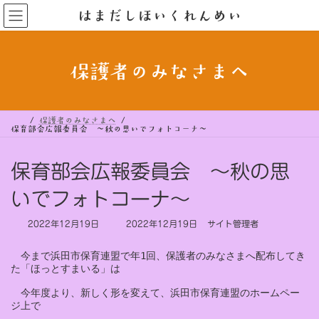
コ
ナ
はまだしほいくれんめい
ン
ビ
テ
ゲ
ン
ー
ツ
シ
へ
ョ
ス
ン
保護者のみなさまへ
キ
に
ッ
移
プ
動
保護者のみなさまへ
保育部会広報委員会 ～秋の思いでフォトコーナ～
保育部会広報委員会 ～秋の思
いでフォトコーナ～
最
2022年12月19日
2022年12月19日
サイト管理者
終
更
　今まで浜田市保育連盟で年1回、保護者のみなさまへ配布してき
新
た「ほっとすまいる」は

日
時
　今年度より、新しく形を変えて、浜田市保育連盟のホームペー
:
ジ上で
