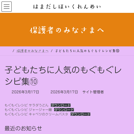
コ
ナ
はまだしほいくれんめい
ン
ビ
テ
ゲ
ン
ー
ツ
シ
へ
ョ
ス
ン
保護者のみなさまへ
キ
に
ッ
移
プ
動
保護者のみなさまへ
子どもたちに人気のもぐもぐレシピ集⑩
子どもたちに人気のもぐもぐレ
シピ集⑩
最
2026年3月17日
2026年3月17日
サイト管理者
終
更
もぐもぐレシピ サラダうどん
ダウンロード
新
もぐもぐレシピ ジャージャー麺
ダウンロード
日
もぐもぐレシピ キャベツのクリームパスタ
ダウンロード
時
:
最近のお知らせ