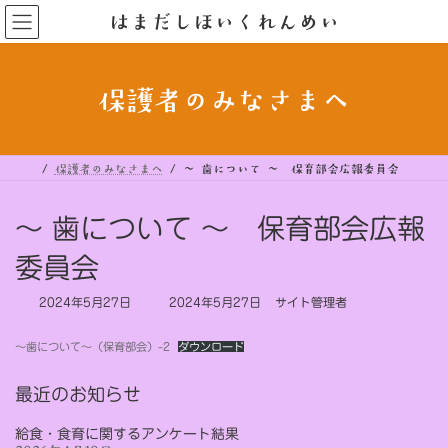
コ
ナ
はまだしほいくれんめい
ン
ビ
テ
ゲ
ン
ー
ツ
シ
へ
ョ
ス
ン
保護者のみなさまへ
キ
に
ッ
移
プ
動
保護者のみなさまへ
～ 歯について ～ 保育部会広報委員会
～ 歯について ～ 保育部会広報
委員会
最
2024年5月27日
2024年5月27日
サイト管理者
終
更
～歯について～（保育部会）-2
ダウンロード
新
日
時
最近のお知らせ
:
給食・食育に関するアンケート結果