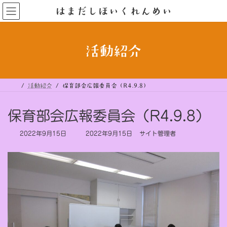
コ
ナ
はまだしほいくれんめい
ン
ビ
テ
ゲ
ン
ー
ツ
シ
へ
ョ
ス
ン
活動紹介
キ
に
ッ
移
プ
動
活動紹介
保育部会広報委員会（R4.9.8）
保育部会広報委員会（R4.9.8）
最
2022年9月15日
2022年9月15日
サイト管理者
終
更
新
日
時
: