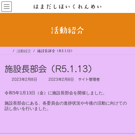
コ
ナ
はまだしほいくれんめい
ン
ビ
テ
ゲ
ン
ー
ツ
シ
へ
ョ
ス
ン
活動紹介
キ
に
ッ
移
プ
動
活動紹介
施設長部会（R5.1.13）
施設長部会（R5.1.13）
最
2023年2月8日
2023年2月8日
サイト管理者
終
更
令和5年1月13日（金）に施設長部会を開催しました。

新
日
施設長部会にある、各委員会の進捗状況や今後の活動に向けての

時
話し合いを行いました。

: