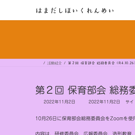
コ
ナ
ン
ビ
はまだしほいくれんめい
テ
ゲ
ン
ー
ツ
シ
へ
ョ
ス
ン
キ
に
ッ
移
プ
動
活動紹介
第２回 保育部会 総務委員会（R4.10.26
第２回 保育部会 総務委
最
2022年11月2日
2022年11月2日
サイ
終
更
10月26日に保育部会総務委員会をZoomを
新
日
時
内容は、研修委員会、広報委員会、造形教育