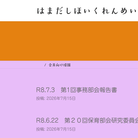
コ
ナ
ン
ビ
はまだしほいくれんめい
テ
ゲ
ン
ー
ツ
シ
へ
ョ
ス
ン
キ
に
ッ
移
プ
動
会員向け情報
R8.7.3 第1回事務部会報告書
投稿: 2026年7月15日
R8.6.22 第２０回保育部会研究委員
投稿: 2026年7月15日