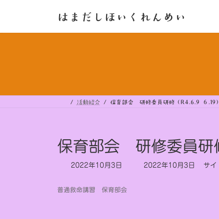
コ
ナ
ン
ビ
はまだしほいくれんめい
テ
ゲ
ン
ー
ツ
シ
へ
ョ
ス
ン
キ
に
ッ
移
プ
動
活動紹介
保育部会 研修委員研修（R4.6.9 ６.19
保育部会 研修委員研修（R
最
2022年10月3日
2022年10月3日
サイ
終
更
普通救命講習 保育部会
新
日
時