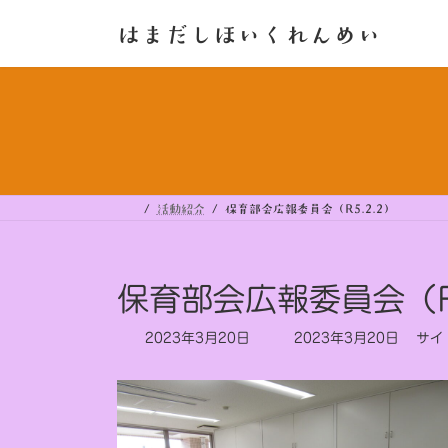
コ
ナ
ン
ビ
はまだしほいくれんめい
テ
ゲ
ン
ー
ツ
シ
へ
ョ
ス
ン
キ
に
ッ
移
プ
動
活動紹介
保育部会広報委員会（R5.2.2）
保育部会広報委員会（R5
最
2023年3月20日
2023年3月20日
サイ
終
更
新
日
時