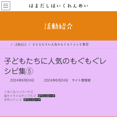
コ
ナ
はまだしほいくれんめい
ン
ビ
テ
ゲ
ン
ー
ツ
シ
へ
ョ
ス
ン
活動紹介
キ
に
ッ
移
プ
動
活動紹介
子どもたちに人気のもぐもぐレシピ集⑤
子どもたちに人気のもぐもぐレ
シピ集⑤
最
2024年6月24日
2024年6月24日
サイト管理者
終
更
くるくるハンバーグ-2
新
塩キャラメルチップス-2
ダウンロード
日
手作りナン-2
ダウンロード
時
: