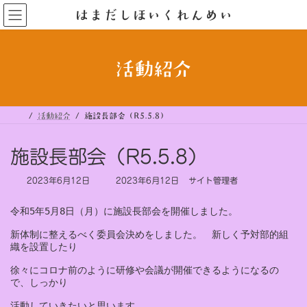
コ
ナ
はまだしほいくれんめい
ン
ビ
テ
ゲ
ン
ー
ツ
シ
へ
ョ
ス
ン
活動紹介
キ
に
ッ
移
プ
動
活動紹介
施設長部会（R5.5.8）
施設長部会（R5.5.8）
最
2023年6月12日
2023年6月12日
サイト管理者
終
更
令和5年5月8日（月）に施設長部会を開催しました。

新
日
新体制に整えるべく委員会決めをしました。　新しく予対部的組
時
織を設置したり

:
徐々にコロナ前のように研修や会議が開催できるようになるの
で、しっかり

活動していきたいと思います。